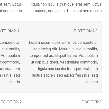
rat sem luctus
ligula non iaculis tristique, erat sem luctus
si sed mauris.
sapien, sed auctor felis nisi sed mauris.
OTTOM2-2
BOTTOM2-1
 consectetur
Lorem ipsum dolor sit amet, consectetur
augue mollis,
adipiscing elit. Mauris in augue mollis,
. Vestibulum
semper est ac, aliquet turpis. Vestibulum
um commodo,
ut dapibus dolor. Vestibulum commodo,
que, erat sem
ligula non iaculis tristique, erat sem
elis nisi sed
luctus sapien, sed auctor felis nisi sed
mauris.
mauris.
FOOTER-2
FOOTER-1