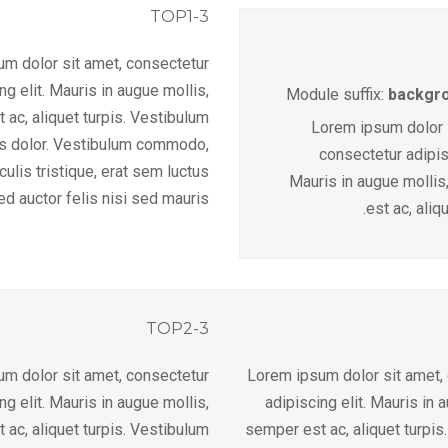
TOP1-3
m dolor sit amet, consectetur
ng elit. Mauris in augue mollis,
Module suffix:
backgr
 ac, aliquet turpis. Vestibulum
Lorem ipsum dolor 
us dolor. Vestibulum commodo,
consectetur adipisc
aculis tristique, erat sem luctus
Mauris in augue molli
ed auctor felis nisi sed mauris.
est ac, aliqu
TOP2-3
m dolor sit amet, consectetur
Lorem ipsum dolor sit amet,
ng elit. Mauris in augue mollis,
adipiscing elit. Mauris in 
 ac, aliquet turpis. Vestibulum
semper est ac, aliquet turpis