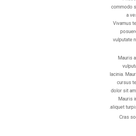
commodo sed
a ve
Vivamus t
posuere
vulputate n
Mauris a
vulput
lacinia. Maur
cursus t
dolor sit am
Mauris i
aliquet turp
Cras sod