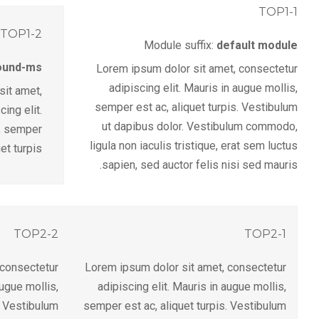
TOP1-1
TOP1-2
Module suffix:
default module
ound-ms
Lorem ipsum dolor sit amet, consectetur
adipiscing elit. Mauris in augue mollis,
sit amet,
semper est ac, aliquet turpis. Vestibulum
ing elit.
ut dapibus dolor. Vestibulum commodo,
s, semper
ligula non iaculis tristique, erat sem luctus
et turpis.
sapien, sed auctor felis nisi sed mauris.
TOP2-2
TOP2-1
 consectetur
Lorem ipsum dolor sit amet, consectetur
augue mollis,
adipiscing elit. Mauris in augue mollis,
. Vestibulum
semper est ac, aliquet turpis. Vestibulum