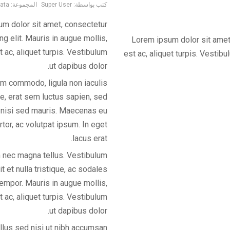
كتب بواسطة:
Super User
المجموعة:
ata
m dolor sit amet, consectetur
ng elit. Mauris in augue mollis,
Lorem ipsum dolor sit amet,
 ac, aliquet turpis. Vestibulum
est ac, aliquet turpis. Vestib
ut dapibus dolor.
m commodo, ligula non iaculis
ue, erat sem luctus sapien, sed
s nisi sed mauris. Maecenas eu
ortor, ac volutpat ipsum. In eget
lacus erat.
 nec magna tellus. Vestibulum
it et nulla tristique, ac sodales
tempor. Mauris in augue mollis,
 ac, aliquet turpis. Vestibulum
ut dapibus dolor.
lus sed nisi ut nibh accumsan