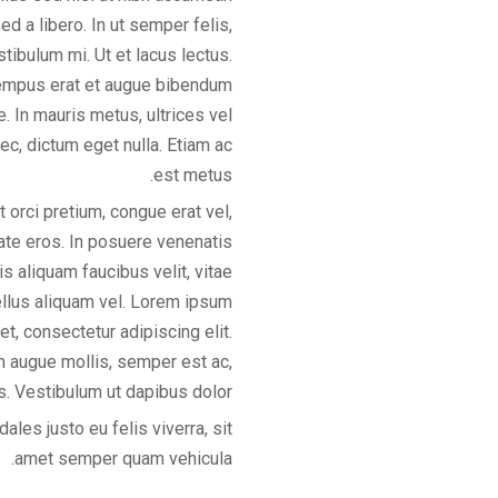
 a libero. In ut semper felis,
stibulum mi. Ut et lacus lectus.
empus erat et augue bibendum
. In mauris metus, ultrices vel
ec, dictum eget nulla. Etiam ac
est metus.
t orci pretium, congue erat vel,
ate eros. In posuere venenatis
is aliquam faucibus velit, vitae
ellus aliquam vel. Lorem ipsum
et, consectetur adipiscing elit.
n augue mollis, semper est ac,
is. Vestibulum ut dapibus dolor.
ales justo eu felis viverra, sit
amet semper quam vehicula.