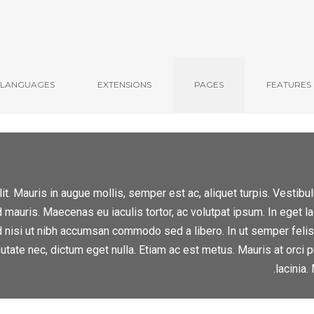
LANGUAGES
EXTENSIONS
PAGES
FEATURES
it. Mauris in augue mollis, semper est ac, aliquet turpis. Vestib
ed mauris. Maecenas eu iaculis tortor, ac volutpat ipsum. In eget l
d nisi ut nibh accumsan commodo sed a libero. In ut semper felis
tate nec, dictum eget nulla. Etiam ac est metus. Mauris at orci p
lacinia.