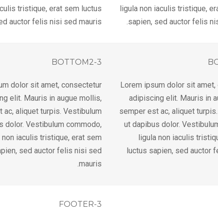
aculis tristique, erat sem luctus
ligula non iaculis tristique, e
ed auctor felis nisi sed mauris.
sapien, sed auctor felis ni
BOTTOM2-3
B
m dolor sit amet, consectetur
Lorem ipsum dolor sit amet,
ng elit. Mauris in augue mollis,
adipiscing elit. Mauris in 
 ac, aliquet turpis. Vestibulum
semper est ac, aliquet turpis
us dolor. Vestibulum commodo,
ut dapibus dolor. Vestibul
a non iaculis tristique, erat sem
ligula non iaculis tristi
pien, sed auctor felis nisi sed
luctus sapien, sed auctor f
mauris.
FOOTER-3