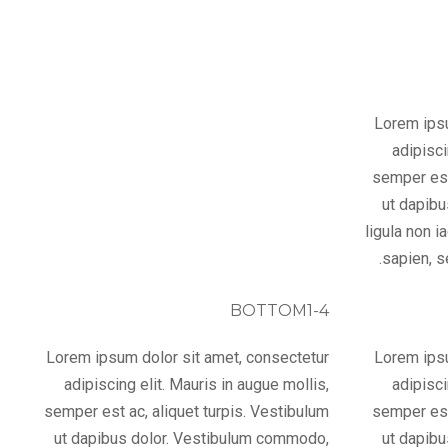
Lorem ipsu
adipisci
semper est
ut dapib
ligula non i
sapien, s
BOTTOM1-4
Lorem ipsum dolor sit amet, consectetur
Lorem ipsu
adipiscing elit. Mauris in augue mollis,
adipisci
semper est ac, aliquet turpis. Vestibulum
semper est
ut dapibus dolor. Vestibulum commodo,
ut dapib